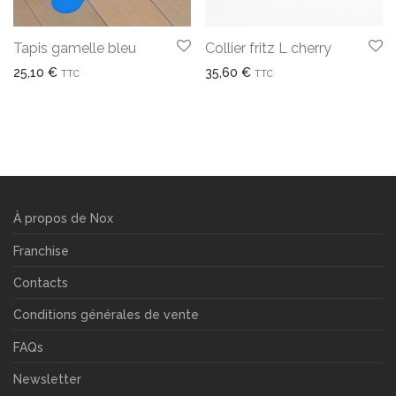
Tapis gamelle bleu
Collier fritz L cherry
25,10
€
35,60
€
TTC
TTC
À propos de Nox
Franchise
Contacts
Conditions générales de vente
FAQs
Newsletter