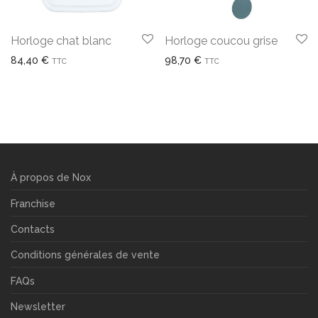
Horloge chat blanc
Horloge coucou grise
84,40
€
98,70
€
TTC
TTC
À propos de Nox
Franchise
Contacts
Conditions générales de vente
FAQs
Newsletter