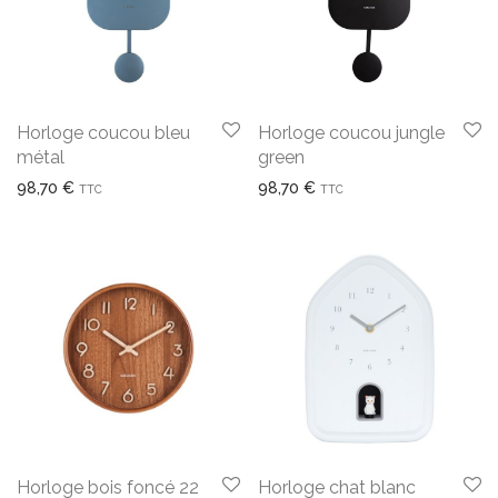
Horloge coucou bleu
Horloge coucou jungle
métal
green
98,70
€
98,70
€
TTC
TTC
Horloge bois foncé 22
Horloge chat blanc