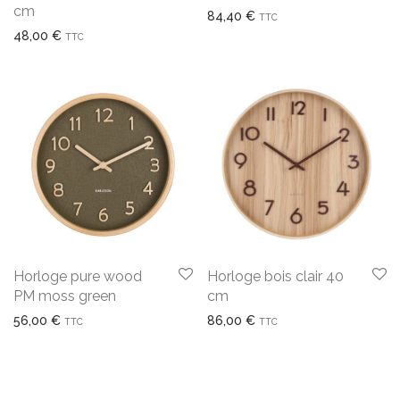
cm
84,40
€
TTC
48,00
€
TTC
Horloge pure wood
Horloge bois clair 40
PM moss green
cm
56,00
€
86,00
€
TTC
TTC