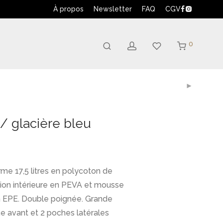
À propos
Newsletter
FAQ
CGV
0
/ glacière bleu
me 17,5 litres en polycoton de
ition intérieure en PEVA et mousse
n EPE. Double poignée. Grande
e avant et 2 poches latérales