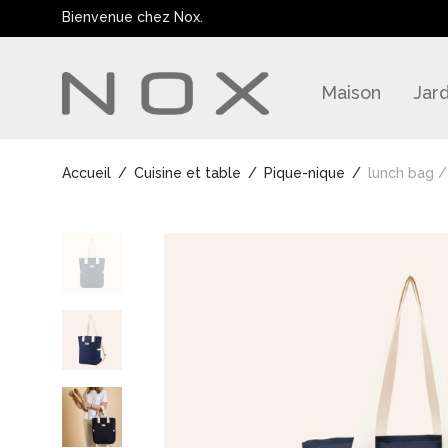
Bienvenue chez Nox.
Maison
Jard
Accueil
/
Cuisine et table
/
Pique-nique
/
lunch bag /