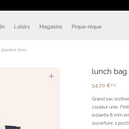
in
Loisirs
Magasins
Pique-nique
 glacière bleu
lunch bag 
54,70
€
TTC
Grand sac isother
couleur unie. Fin
isolante 8 mm e
ouverture. 1 poch