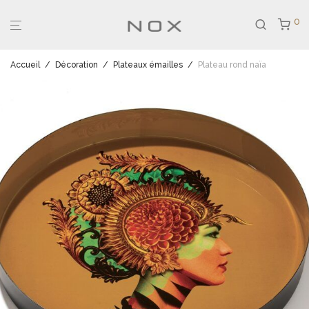
0
Accueil
/
Décoration
/
Plateaux émailles
/
Plateau rond naïa