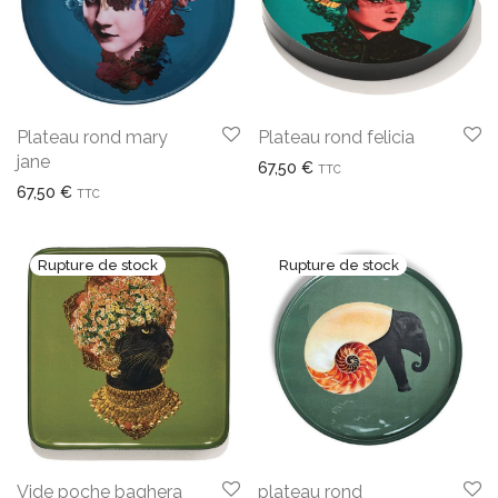
Plateau rond mary
Plateau rond felicia
jane
67,50
€
TTC
67,50
€
TTC
Vide poche baghera
plateau rond