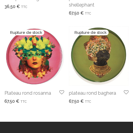
shellephant
36,50
€
TTC
67,50
€
TTC
Plateau rond rosanna
plateau rond baghera
67,50
€
67,50
€
TTC
TTC