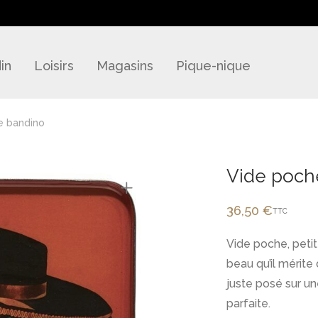
in
Loisirs
Magasins
Pique-nique
e bandino
Vide poch
36,50
€
TTC
Vide poche, petit
beau qu’il mérite
juste posé sur une
parfaite.