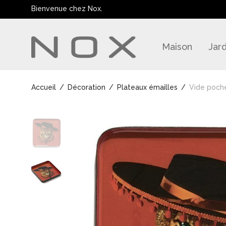
Bienvenue chez Nox.
Maison
Jard
Accueil
/
Décoration
/
Plateaux émailles
/
Vide poch