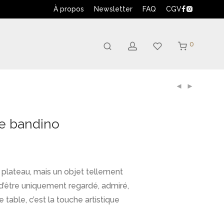
À propos
Newsletter
FAQ
CGV
0
e bandino
 plateau, mais un objet tellement
 d’être uniquement regardé, admiré,
 table, c’est la touche artistique