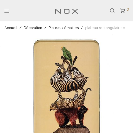
0
Accueil
/
Décoration
/
Plateaux émailles
/
plateau rectangulaire culbuto