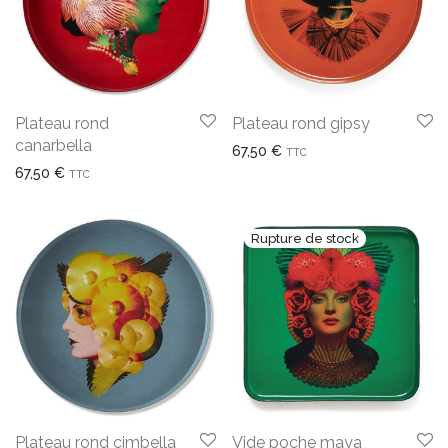
Plateau rond
Plateau rond gipsy
canarbella
67,50
€
TTC
67,50
€
TTC
Plateau rond cimbella
Vide poche maya