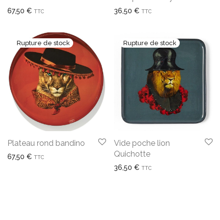
67,50
€
36,50
€
TTC
TTC
Plateau rond bandino
Vide poche lion
Quichotte
67,50
€
TTC
36,50
€
TTC