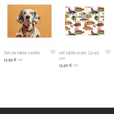
Set de table vanille
set table scalo 33×45
cm
15,95
€
TTC
15,90
€
TTC