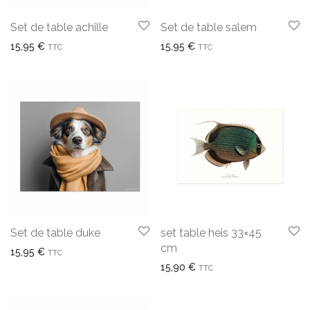
Set de table achille
Set de table salem
15,95
€
15,95
€
TTC
TTC
Set de table duke
set table heis 33×45
cm
15,95
€
TTC
15,90
€
TTC