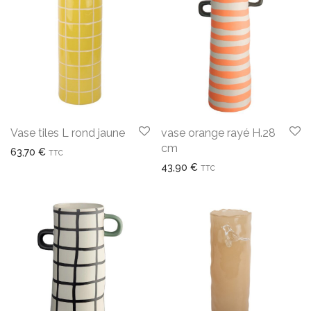
Vase tiles L rond jaune
vase orange rayé H.28
cm
63,70
€
TTC
43,90
€
TTC