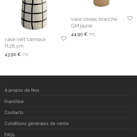
vase oiseau branche
GM jaune
44,90
€
TTC
vase vert carreaux
H.28 cm
43,90
€
TTC
À propos de Nox
Franchise
Contacts
Conditions générales de vente
FAQs