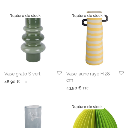
Vase grato S vert
Vase jaune rayé H.28
cm
48,90
€
TTC
43,90
€
TTC