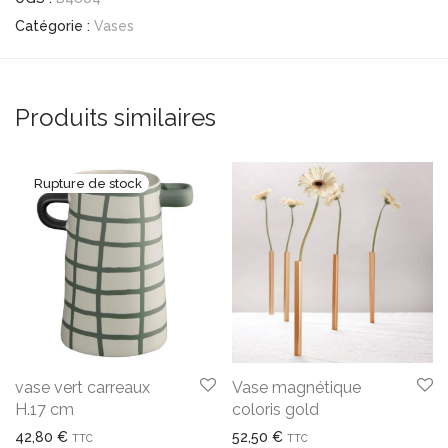
Catégorie :
Vases
Produits similaires
vase vert carreaux
Vase magnétique
H.17 cm
coloris gold
42,80
€
52,50
€
TTC
TTC