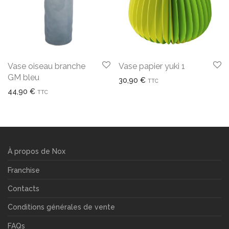
Vase oiseau branche
Vase papier yuki 1
GM bleu
30,90
€
TTC
44,90
€
TTC
À propos de Nox
Franchise
Contacts
Conditions générales de vente
FAQs