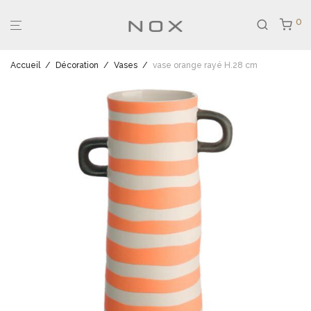
0
Accueil
/
Décoration
/
Vases
/
vase orange rayé H.28 cm