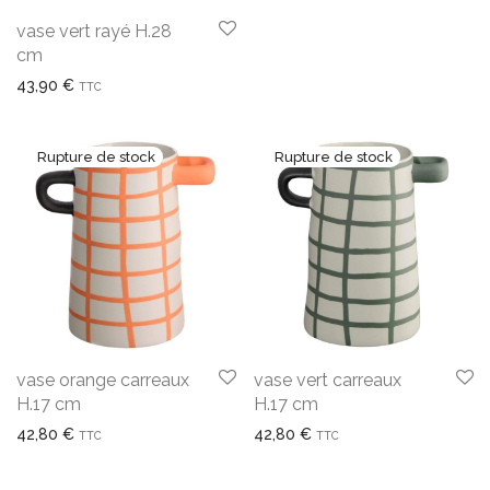
vase vert rayé H.28
cm
43,90
€
TTC
vase orange carreaux
vase vert carreaux
H.17 cm
H.17 cm
42,80
€
42,80
€
TTC
TTC