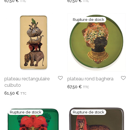
67,50
€
67,50
€
TTC
TTC
plateau rectangulaire
plateau rond baghera
culbuto
67,50
€
TTC
61,50
€
TTC