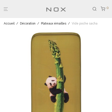
0
Accueil
/
Décoration
/
Plateaux émailles
/
Vide poche sacha