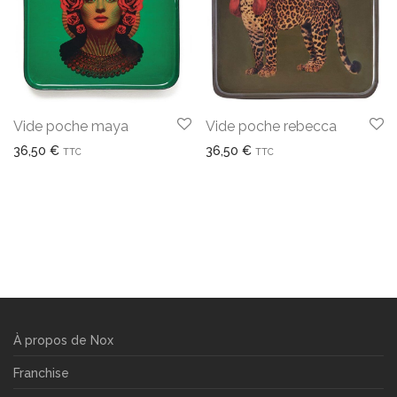
Vide poche maya
Vide poche rebecca
36,50
€
36,50
€
TTC
TTC
À propos de Nox
Franchise