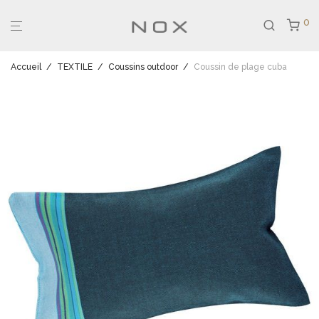
0
Accueil
/
TEXTILE
/
Coussins outdoor
/
Coussin de plage cuba