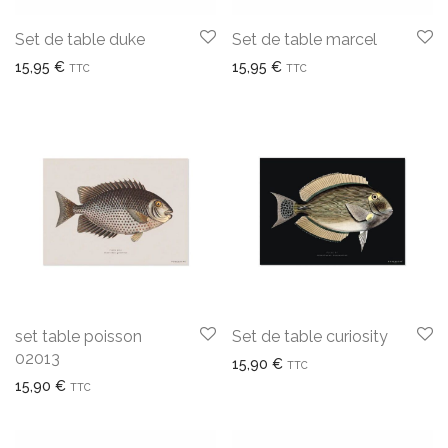
Set de table duke
Set de table marcel
15,95
€
15,95
€
TTC
TTC
set table poisson
Set de table curiosity
02013
15,90
€
TTC
15,90
€
TTC