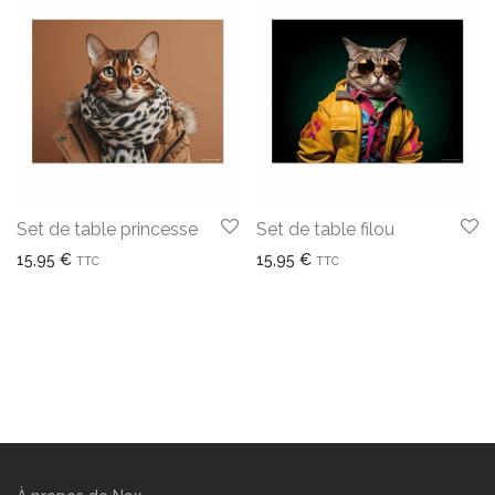
Set de table princesse
Set de table filou
15,95
€
15,95
€
TTC
TTC